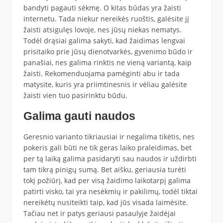
bandyti pagauti sėkmę. O kitas būdas yra žaisti
internetu. Tada niekur nereikės ruoštis, galėsite jį
žaisti atsigulęs lovoje, nes jūsų niekas nematys.
Todėl drąsiai galima sakyti, kad žaidimas lengvai
prisitaiko prie jūsų dienotvarkės, gyvenimo būdo ir
panašiai, nes galima rinktis ne vieną variantą, kaip
žaisti. Rekomenduojama pamėginti abu ir tada
matysite, kuris yra priimtinesnis ir vėliau galėsite
žaisti vien tuo pasirinktu būdu.
Galima gauti naudos
Geresnio varianto tikriausiai ir negalima tikėtis, nes
pokeris gali būti ne tik geras laiko praleidimas, bet
per tą laiką galima pasidaryti sau naudos ir uždirbti
tam tikrą pinigų sumą. Bet aišku, geriausia turėti
tokį požiūrį, kad per visą žaidimo laikotarpį galima
patirti visko, tai yra nesėkmių ir pakilimų, todėl tiktai
nereikėtų nusiteikti taip, kad jūs visada laimėsite.
Tačiau net ir patys geriausi pasaulyje žaidėjai