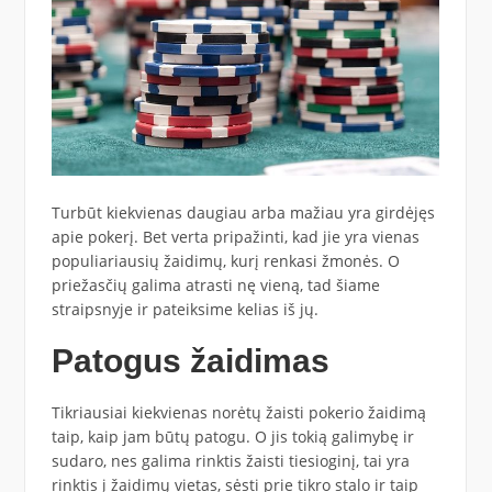
Turbūt kiekvienas daugiau arba mažiau yra girdėjęs
apie pokerį. Bet verta pripažinti, kad jie yra vienas
populiariausių žaidimų, kurį renkasi žmonės. O
priežasčių galima atrasti nę vieną, tad šiame
straipsnyje ir pateiksime kelias iš jų.
Patogus žaidimas
Tikriausiai kiekvienas norėtų žaisti pokerio žaidimą
taip, kaip jam būtų patogu. O jis tokią galimybę ir
sudaro, nes galima rinktis žaisti tiesioginį, tai yra
rinktis į žaidimų vietas, sėsti prie tikro stalo ir taip