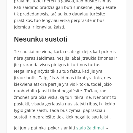
pralaimi, todėl nereikia galvoti, kad būsite išimtis.
Pati žaidimo pradžia gali būti sunkesnė, jeigu esate
tik pradedantysis, tačiau kuo daugiau turėsite
praktikos, tuo lengviau viską perprasite ir bus
įdomiau ir lengviau žaisti.
Nesunku sustoti
Tikriausiai ne vieną kartą esate girdėję, kad pokeris
nėra geras žaidimas, nes jis labai įtraukia žmones ir
jie praranda visus pinigus ir turimus turtus.
Negalime ginčytis tik su tuo faktu, kad jis yra
įtraukiantis. Taip, šis žaidimas tikrai yra toks, nes
kiekviena atskira partija yra vis kitokia, todėl jokio
nuobodulio jausti tikrai negalėsite. Tačiau, kad
žmonės pralošia viską, ką turi, tikrai ne. Nenorint to
pasiekti, visada geriausia nusistatyti ribas, iki kokio
lygio galite žaisti. Tada bus žymiai paprasčiau
sustoti ir nepralošite tiek, kiek negalite sau leisti.
Jei Jums patinka pokeris ar kiti
stalo žaidimai
–