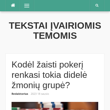
Praleisti
Meniu
TEKSTAI ĮVAIRIOMIS
TEMOMIS
Kodėl žaisti pokerį
renkasi tokia didelė
žmonių grupė?
Redaktorius
2023 18 sausio