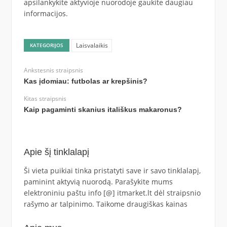
apsilankykite aktyvioje nuorodoje gaukite daugiau
informacijos.
Laisvalaikis
KATEGORIJOS
Ankstesnis straipsnis
Kas įdomiau: futbolas ar krepšinis?
Kitas straipsnis
Kaip pagaminti skanius itališkus makaronus?
Apie šį tinklalapį
Ši vieta puikiai tinka pristatyti save ir savo tinklalapį,
paminint aktyvią nuorodą. Parašykite mums
elektroniniu paštu info [@] itmarket.lt dėl straipsnio
rašymo ar talpinimo. Taikome draugiškas kainas