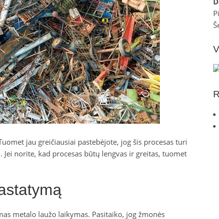
D
P
Š
V
R
uomet jau greičiausiai pastebėjote, jog šis procesas turi
 Jei norite, kad procesas būtų lengvas ir greitas, tuomet
pastatymą
mas metalo laužo laikymas. Pasitaiko, jog žmonės