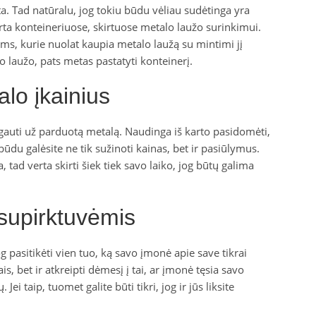
a. Tad natūralu, jog tokiu būdu vėliau sudėtinga yra
erta konteineriuose, skirtuose metalo laužo surinkimui.
ems, kurie nuolat kaupia metalo laužą su mintimi jį
o laužo, pats metas pastatyti konteinerį.
lo įkainius
gauti už parduotą metalą. Naudinga iš karto pasidomėti,
būdu galėsite ne tik sužinoti kainas, bet ir pasiūlymus.
tad verta skirti šiek tiek savo laiko, jog būtų galima
supirktuvėmis
g pasitikėti vien tuo, ką savo įmonė apie save tikrai
is, bet ir atkreipti dėmesį į tai, ar įmonė tęsia savo
ei taip, tuomet galite būti tikri, jog ir jūs liksite