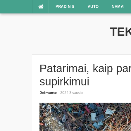
Praleisti
PRADINIS
AUTO
NAMAI
TEK
Patarimai, kaip pa
supirkimui
Deimante
2024 3 sausio