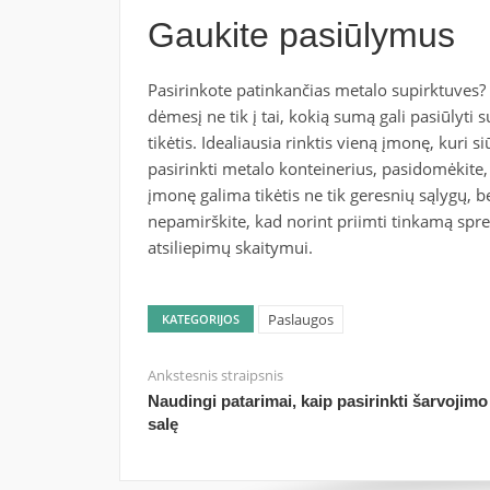
Gaukite pasiūlymus
Pasirinkote patinkančias metalo supirktuves?
dėmesį ne tik į tai, kokią sumą gali pasiūlyti s
tikėtis. Idealiausia rinktis vieną įmonę, kuri s
pasirinkti metalo konteinerius, pasidomėkite, 
įmonę galima tikėtis ne tik geresnių sąlygų, b
nepamirškite, kad norint priimti tinkamą spren
atsiliepimų skaitymui.
Paslaugos
KATEGORIJOS
Ankstesnis straipsnis
Naudingi patarimai, kaip pasirinkti šarvojimo
salę