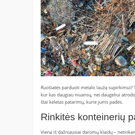
Ruošiatės parduoti metalo laužą supirkimui? T
kur kas daugiau niuansų, nei daugeliui atrodo.
štai keletas patarimų, kurie jums padės.
Rinkitės konteinerių 
Viena iš dažniausiai daromų klaidų – netinka