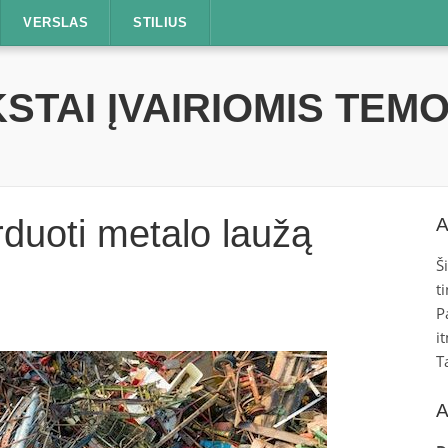
VERSLAS
STILIUS
STAI ĮVAIRIOMIS TEM
rduoti metalo laužą
A
Š
t
P
i
T
A