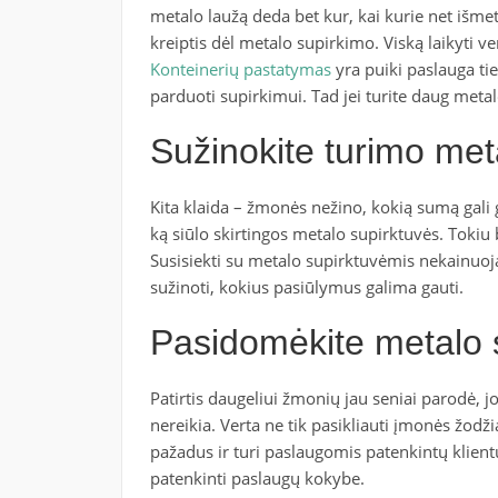
metalo laužą deda bet kur, kai kurie net išmet
kreiptis dėl metalo supirkimo. Viską laikyti v
Konteinerių pastatymas
yra puiki paslauga ti
parduoti supirkimui. Tad jei turite daug metal
Sužinokite turimo meta
Kita klaida – žmonės nežino, kokią sumą gali 
ką siūlo skirtingos metalo supirktuvės. Tokiu 
Susisiekti su metalo supirktuvėmis nekainuoja, 
sužinoti, kokius pasiūlymus galima gauti.
Pasidomėkite metalo 
Patirtis daugeliui žmonių jau seniai parodė, jo
nereikia. Verta ne tik pasikliauti įmonės žodžia
pažadus ir turi paslaugomis patenkintų klientų. J
patenkinti paslaugų kokybe.