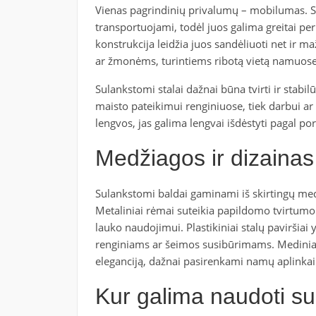
Vienas pagrindinių privalumų – mobilumas. Su
transportuojami, todėl juos galima greitai per
konstrukcija leidžia juos sandėliuoti net ir m
ar žmonėms, turintiems ribotą vietą namuose
Sulankstomi stalai dažnai būna tvirti ir stabil
maisto pateikimui renginiuose, tiek darbui ar 
lengvos, jas galima lengvai išdėstyti pagal po
Medžiagos ir dizainas
Sulankstomi baldai gaminami iš skirtingų me
Metaliniai rėmai suteikia papildomo tvirtumo i
lauko naudojimui. Plastikiniai stalų paviršiai 
renginiams ar šeimos susibūrimams. Mediniai s
eleganciją, dažnai pasirenkami namų aplinkai
Kur galima naudoti su