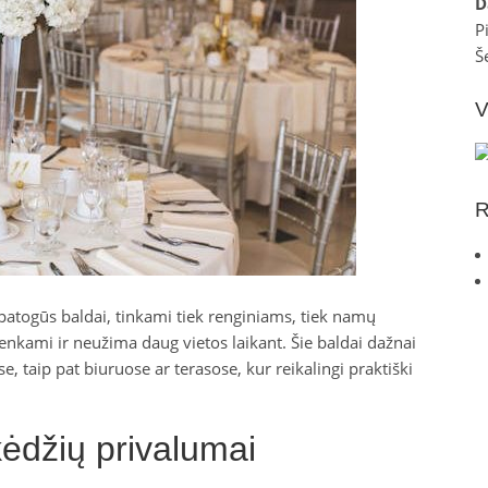
D
P
Š
V
R
 patogūs baldai, tinkami tiek renginiams, tiek namų
urenkami ir neužima daug vietos laikant. Šie baldai dažnai
taip pat biuruose ar terasose, kur reikalingi praktiški
kėdžių privalumai