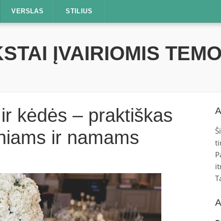
VERSLAS
STILIUS
STAI ĮVAIRIOMIS TEM
 ir kėdės – praktiškas
A
Š
iniams ir namams
t
P
i
T
A