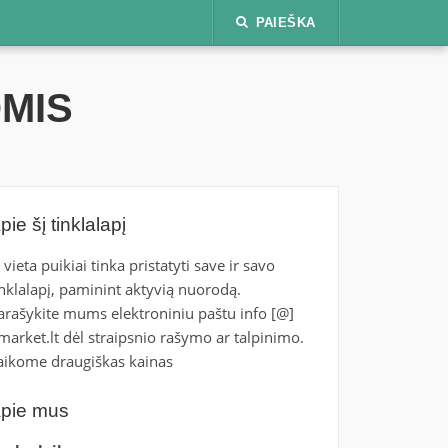
PAIEŠKA
OMIS
pie šį tinklalapį
i vieta puikiai tinka pristatyti save ir savo
inklalapį, paminint aktyvią nuorodą.
arašykite mums elektroniniu paštu info [@]
tmarket.lt dėl straipsnio rašymo ar talpinimo.
aikome draugiškas kainas
pie mus