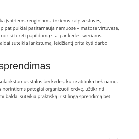
inka įvairiems renginiams, tokiems kaip vestuvės,
taip pat puikiai pasitarnauja namuose – mažose virtuvėse,
 norisi turėti papildomą stalą ar kėdes svečiams.
dai suteikia lankstumą, leidžiantį pritaikyti darbo
s sprendimas
 sulankstomus stalus bei kėdes, kurie atitinka tiek namų,
 norintiems patogiai organizuoti erdvę, užtikrinti
baldai suteikia praktišką ir stilingą sprendimą bet