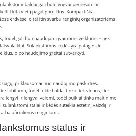
lankstomi baldai gali būti lengvai pernešami ir
kelti į kitą vietą pagal poreikius. Kompaktiška
ažose erdvėse, o tai itin svarbu renginių organizatoriams
.
ūs, todėl gali būti naudojami įvairioms veikloms – tiek
laisvalaikiui. Sulankstomos kėdės yra patogios ir
reikius, o po naudojimo greitai sutvarkyti.
džiagų, priklausomai nuo naudojimo paskirties.
r stabilumo, todėl tokie baldai tinka tiek vidaus, tiek
yra lengvi ir lengvai valomi, todėl puikiai tinka maitinimo
ulankstomi stalai ir kėdės suteikia estetinį vaizdą ir
 arba oficialiems renginiams.
lankstomus stalus ir