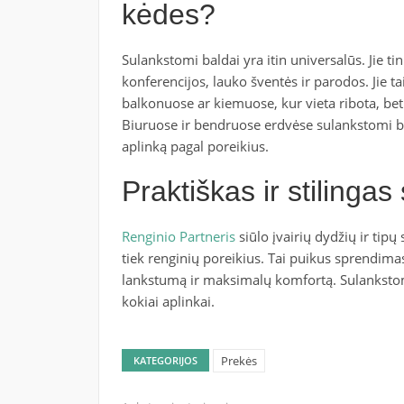
kėdes?
Sulankstomi baldai yra itin universalūs. Jie t
konferencijos, lauko šventės ir parodos. Jie 
balkonuose ar kiemuose, kur vieta ribota, bet
Biuruose ir bendruose erdvėse sulankstomi bal
aplinką pagal poreikius.
Praktiškas ir stilinga
Renginio Partneris
siūlo įvairių dydžių ir tipų
tiek renginių poreikius. Tai puikus sprendimas
lankstumą ir maksimalų komfortą. Sulankstomi 
kokiai aplinkai.
Prekės
KATEGORIJOS