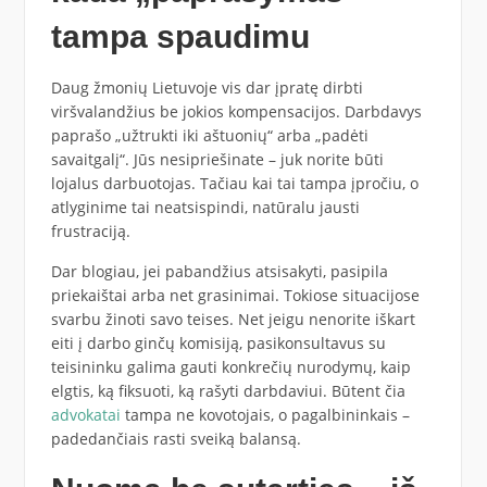
tampa spaudimu
Daug žmonių Lietuvoje vis dar įpratę dirbti
viršvalandžius be jokios kompensacijos. Darbdavys
paprašo „užtrukti iki aštuonių“ arba „padėti
savaitgalį“. Jūs nesipriešinate – juk norite būti
lojalus darbuotojas. Tačiau kai tai tampa įpročiu, o
atlyginime tai neatsispindi, natūralu jausti
frustraciją.
Dar blogiau, jei pabandžius atsisakyti, pasipila
priekaištai arba net grasinimai. Tokiose situacijose
svarbu žinoti savo teises. Net jeigu nenorite iškart
eiti į darbo ginčų komisiją, pasikonsultavus su
teisininku galima gauti konkrečių nurodymų, kaip
elgtis, ką fiksuoti, ką rašyti darbdaviui. Būtent čia
advokatai
tampa ne kovotojais, o pagalbininkais –
padedančiais rasti sveiką balansą.