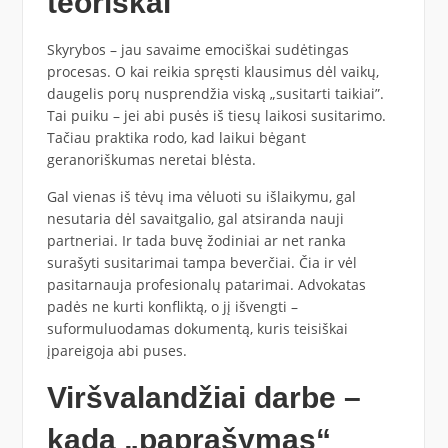
teoriškai
Skyrybos – jau savaime emociškai sudėtingas
procesas. O kai reikia spręsti klausimus dėl vaikų,
daugelis porų nusprendžia viską „susitarti taikiai”.
Tai puiku – jei abi pusės iš tiesų laikosi susitarimo.
Tačiau praktika rodo, kad laikui bėgant
geranoriškumas neretai blėsta.
Gal vienas iš tėvų ima vėluoti su išlaikymu, gal
nesutaria dėl savaitgalio, gal atsiranda nauji
partneriai. Ir tada buvę žodiniai ar net ranka
surašyti susitarimai tampa beverčiai. Čia ir vėl
pasitarnauja profesionalų patarimai. Advokatas
padės ne kurti konfliktą, o jį išvengti –
suformuluodamas dokumentą, kuris teisiškai
įpareigoja abi puses.
Viršvalandžiai darbe –
kada „paprašymas“