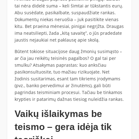
tai nėra didelė suma – keli šimtai ar tūkstantis eurų.
Abu susėdate, pasikalbate, suspaudžiate rankas.
Dokumentų niekas neruošia – juk pasitikite vienas
kitu. Bet praeina mėnesiai, pinigai negrįžta. Draugas
ima neatsiliepti, žada „kitą savaitę”, o jūs pradedate
jaustis nejaukiai net paklausę apie skolą.
Būtent tokiose situacijose daug žmonių susimąsto –
ar čia jau reikėtų teisinės pagalbos? O gal tai per
smulku? Atsakymas paprastas: kuo anksčiau
pasikonsultuosite, tuo mažiau rizikuojate. Net
žodinis susitarimas, esant tam tikriems įrodymams
(pvz., banko pervedimui ar žinutėms), gali būti
pagrindas teisminiam procesui. Tačiau be tinkamos
krypties ir patarimų dažnas tiesiog nuleidžia rankas.
Vaikų išlaikymas be
teismo – gera idėja tik