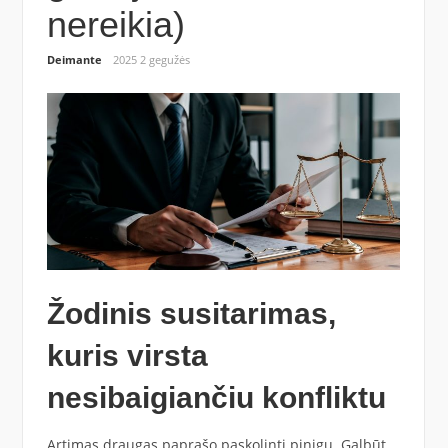
nereikia)
Deimante
2025 2 gegužės
Žodinis susitarimas,
kuris virsta
nesibaigiančiu konfliktu
Artimas draugas paprašo paskolinti pinigų. Galbūt