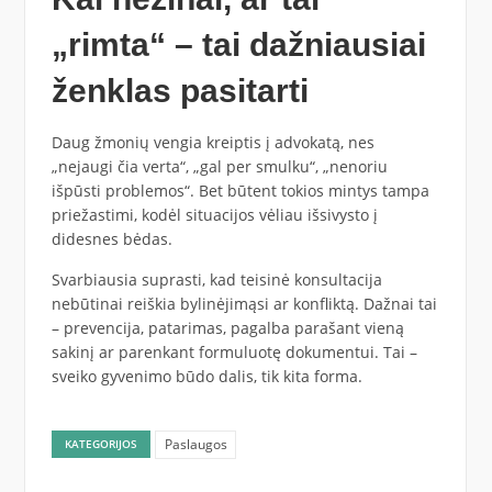
„rimta“ – tai dažniausiai
ženklas pasitarti
Daug žmonių vengia kreiptis į advokatą, nes
„nejaugi čia verta“, „gal per smulku“, „nenoriu
išpūsti problemos“. Bet būtent tokios mintys tampa
priežastimi, kodėl situacijos vėliau išsivysto į
didesnes bėdas.
Svarbiausia suprasti, kad teisinė konsultacija
nebūtinai reiškia bylinėjimąsi ar konfliktą. Dažnai tai
– prevencija, patarimas, pagalba parašant vieną
sakinį ar parenkant formuluotę dokumentui. Tai –
sveiko gyvenimo būdo dalis, tik kita forma.
Paslaugos
KATEGORIJOS