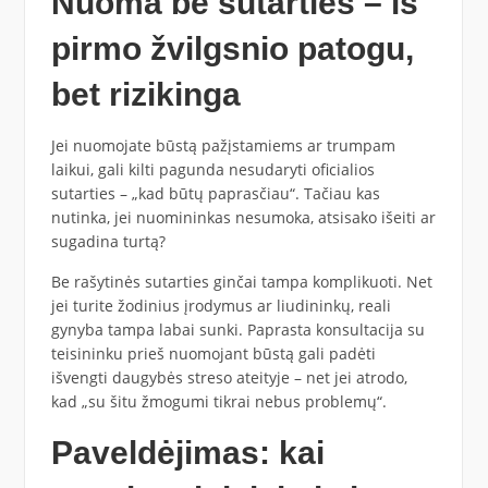
Nuoma be sutarties – iš
pirmo žvilgsnio patogu,
bet rizikinga
Jei nuomojate būstą pažįstamiems ar trumpam
laikui, gali kilti pagunda nesudaryti oficialios
sutarties – „kad būtų paprasčiau“. Tačiau kas
nutinka, jei nuomininkas nesumoka, atsisako išeiti ar
sugadina turtą?
Be rašytinės sutarties ginčai tampa komplikuoti. Net
jei turite žodinius įrodymus ar liudininkų, reali
gynyba tampa labai sunki. Paprasta konsultacija su
teisininku prieš nuomojant būstą gali padėti
išvengti daugybės streso ateityje – net jei atrodo,
kad „su šitu žmogumi tikrai nebus problemų“.
Paveldėjimas: kai