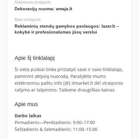
Ankstesnis straipsnis
Dekoracijų nuoma: amaja.lt
Kitas straipsnis
Reklaminių stendų gamybos paslaugos: lazer.lt –
kokybė ir profesionalumas jūsų verslui
Apie šį tinklalapį
Ši vieta puikiai tinka pristatyti save ir savo tinklalapį,
paminint aktyvią nuorodą. Parašykite mums
elektroniniu paštu info [@] itmarket.lt dėl straipsnio
rašymo ar talpinimo. Taikome draugiškas kainas
Apie mus
Darbo laikas
Pirmadienis—Penktadienis: 9:00–17:00
Šeštadienis & Sekmadienis: 11:00–15:00