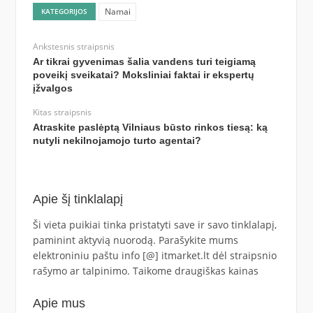
Namai
KATEGORIJOS
Ankstesnis straipsnis
Ar tikrai gyvenimas šalia vandens turi teigiamą
poveikį sveikatai? Moksliniai faktai ir ekspertų
įžvalgos
Kitas straipsnis
Atraskite paslėptą Vilniaus būsto rinkos tiesą: ką
nutyli nekilnojamojo turto agentai?
Apie šį tinklalapį
Ši vieta puikiai tinka pristatyti save ir savo tinklalapį,
paminint aktyvią nuorodą. Parašykite mums
elektroniniu paštu info [@] itmarket.lt dėl straipsnio
rašymo ar talpinimo. Taikome draugiškas kainas
Apie mus