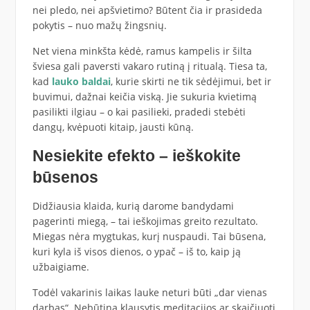
nei pledo, nei apšvietimo? Būtent čia ir prasideda
pokytis – nuo mažų žingsnių.
Net viena minkšta kėdė, ramus kampelis ir šilta
šviesa gali paversti vakaro rutiną į ritualą. Tiesa ta,
kad
lauko baldai
, kurie skirti ne tik sėdėjimui, bet ir
buvimui, dažnai keičia viską. Jie sukuria kvietimą
pasilikti ilgiau – o kai pasilieki, pradedi stebėti
dangų, kvėpuoti kitaip, jausti kūną.
Nesiekite efekto – ieškokite
būsenos
Didžiausia klaida, kurią darome bandydami
pagerinti miegą, – tai ieškojimas greito rezultato.
Miegas nėra mygtukas, kurį nuspaudi. Tai būsena,
kuri kyla iš visos dienos, o ypač – iš to, kaip ją
užbaigiame.
Todėl vakarinis laikas lauke neturi būti „dar vienas
darbas“. Nebūtina klausytis meditacijos ar skaičiuoti