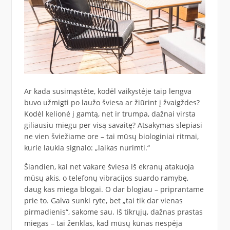
Ar kada susimąstėte, kodėl vaikystėje taip lengva
buvo užmigti po laužo šviesa ar žiūrint į žvaigždes?
Kodėl kelionė į gamtą, net ir trumpa, dažnai virsta
giliausiu miegu per visą savaitę? Atsakymas slepiasi
ne vien šviežiame ore – tai mūsų biologiniai ritmai,
kurie laukia signalo: „laikas nurimti.“
Šiandien, kai net vakare šviesa iš ekranų atakuoja
mūsų akis, o telefonų vibracijos suardo ramybę,
daug kas miega blogai. O dar blogiau – priprantame
prie to. Galva sunki ryte, bet „tai tik dar vienas
pirmadienis“, sakome sau. Iš tikrųjų, dažnas prastas
miegas – tai ženklas, kad mūsų kūnas nespėja