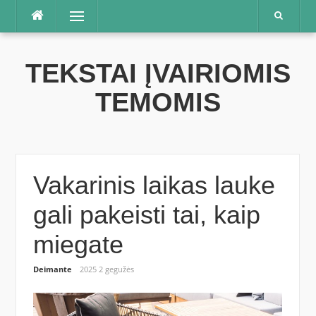
Praleisti
Meniu
TEKSTAI ĮVAIRIOMIS
TEMOMIS
Vakarinis laikas lauke
gali pakeisti tai, kaip
miegate
Deimante
2025 2 gegužės