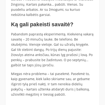
žingsnių. Kartais pakanka… pabūti. Vienas. Su
puodeliu arbatos. Ar su žmogumi, su kuriuo
nebūtina kalbėtis garsiai.
Ką gali pakeisti savaitė?
Pabandom paprastą eksperimentą. Kiekvieną vakarą
savaitę – 20 minučių lauke. Be telefono. Be
skubėjimo. Vienoje vietoje. Gal su užrašų knygele.
Gal tik stebint dangų. Po trijų dienų pajusite:
žiovulys ateina anksčiau, kūnas lyg prašosi į lovą. Po
penkių – prabusite be žadintuvo. O po septynių…
galbūt tai taps jūsų įpročiu.
Miegas nėra problema – tai pasekmė. Pasekmė to,
kaip gyvename, kiek laiko skiriame sau, ar gebame
išgirsti tylą prieš naktį. Ir tam nereikia didelių
pokyčių – kartais užtenka atidaryti duris į balkoną,
užsivilkti megztinį ir tiesiog pabūti.