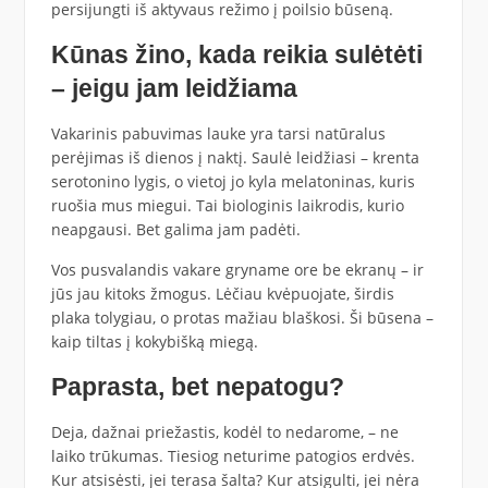
persijungti iš aktyvaus režimo į poilsio būseną.
Kūnas žino, kada reikia sulėtėti
– jeigu jam leidžiama
Vakarinis pabuvimas lauke yra tarsi natūralus
perėjimas iš dienos į naktį. Saulė leidžiasi – krenta
serotonino lygis, o vietoj jo kyla melatoninas, kuris
ruošia mus miegui. Tai biologinis laikrodis, kurio
neapgausi. Bet galima jam padėti.
Vos pusvalandis vakare gryname ore be ekranų – ir
jūs jau kitoks žmogus. Lėčiau kvėpuojate, širdis
plaka tolygiau, o protas mažiau blaškosi. Ši būsena –
kaip tiltas į kokybišką miegą.
Paprasta, bet nepatogu?
Deja, dažnai priežastis, kodėl to nedarome, – ne
laiko trūkumas. Tiesiog neturime patogios erdvės.
Kur atsisėsti, jei terasa šalta? Kur atsigulti, jei nėra