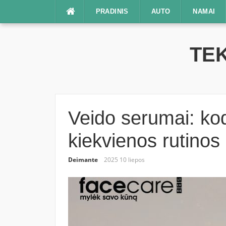
Praleisti
PRADINIS
AUTO
NAMAI
TEK
Veido serumai: kod
kiekvienos rutinos
Deimante
2025 10 liepos