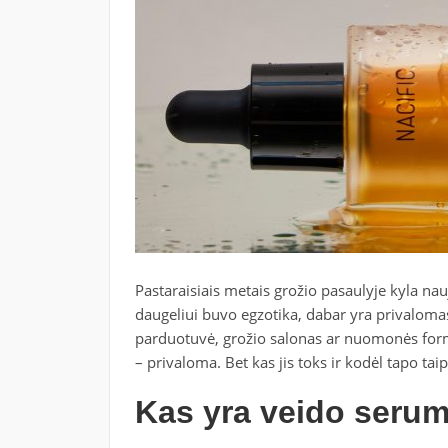
Pastaraisiais metais grožio pasaulyje kyla na
daugeliui buvo egzotika, dabar yra privaloma
parduotuvė, grožio salonas ar nuomonės formot
– privaloma. Bet kas jis toks ir kodėl tapo tai
Kas yra veido seru