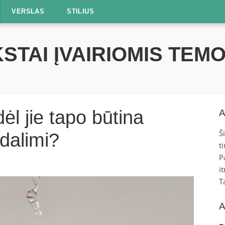
VERSLAS
STILIUS
STAI ĮVAIRIOMIS TEM
ėl jie tapo būtina
A
Š
 dalimi?
t
P
i
T
A