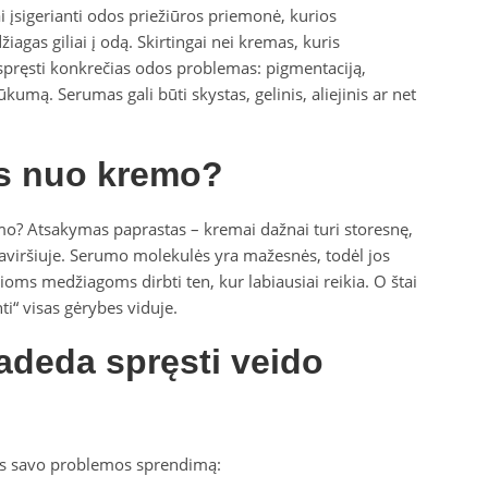
i įsigerianti odos priežiūros priemonė, kurios
žiagas giliai į odą. Skirtingai nei kremas, kuris
 spręsti konkrečias odos problemas: pigmentaciją,
kumą. Serumas gali būti skystas, gelinis, aliejinis ar net
as nuo kremo?
o? Atsakymas paprastas – kremai dažnai turi storesnę,
paviršiuje. Serumo molekulės yra mažesnės, todėl jos
osioms medžiagoms dirbti ten, kur labiausiai reikia. O štai
i“ visas gėrybes viduje.
deda spręsti veido
ras savo problemos sprendimą: