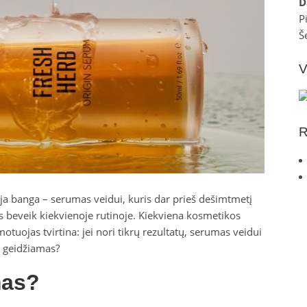
D
P
Š
V
R
uja banga – serumas veidui, kuris dar prieš dešimtmetį
s beveik kiekvienoje rutinoje. Kiekviena kosmetikos
uojas tvirtina: jei nori tikrų rezultatų, serumas veidui
p geidžiamas?
mas?