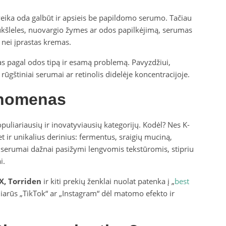
sveika oda galbūt ir apsieis be papildomo serumo. Tačiau
ukšleles, nuovargio žymes ar odos papilkėjimą, serumas
 nei įprastas kremas.
as pagal odos tipą ir esamą problemą. Pavyzdžiui,
s rūgštiniai serumai ar retinolis didelėje koncentracijoje.
enomenas
puliariausių ir inovatyviausių kategorijų. Kodėl? Nes K-
et ir unikalius derinius: fermentus, sraigių muciną,
ie serumai dažnai pasižymi lengvomis tekstūromis, stipriu
i.
X, Torriden
ir kiti prekių ženklai nuolat patenka į „
best
liarūs „TikTok“ ar „Instagram“ dėl matomo efekto ir