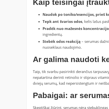
Kaip teisingai įtrauk
Naudok po toniko/esencijos, prieš 
Tepk ant švarios odos
, kelis lašus pas
Pradėk nuo mažesnės koncentracijo
ingredientų.
Stebėk odos reakciją
– serumas dažnia
nuoseklaus naudojimo.
Ar galima naudoti k
Taip, tik svarbu pasirinkti derančius tarpusav
nepatartina derinti retinolio ir stipraus vitam
dviejų serumų, kad nepersistengtum ir neiš
Pabaigai: ar serumas
Skeptiškai žiūrint, serumas nėra stebuklingas 