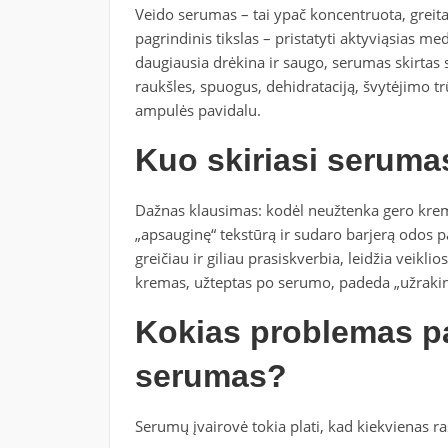
Veido serumas – tai ypač koncentruota, greita
pagrindinis tikslas – pristatyti aktyviąsias med
daugiausia drėkina ir saugo, serumas skirtas
raukšles, spuogus, dehidrataciją, švytėjimo trū
ampulės pavidalu.
Kuo skiriasi serum
Dažnas klausimas: kodėl neužtenka gero krem
„apsauginę“ tekstūrą ir sudaro barjerą odos 
greičiau ir giliau prasiskverbia, leidžia veikli
kremas, užteptas po serumo, padeda „užrakint
Kokias problemas pa
serumas?
Serumų įvairovė tokia plati, kad kiekvienas 