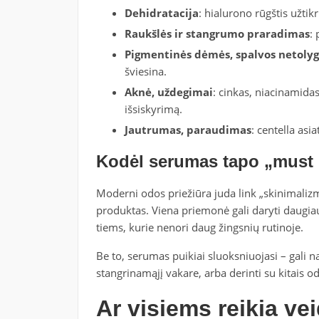
Dehidratacija
: hialurono rūgštis užtik
Raukšlės ir stangrumo praradimas
: 
Pigmentinės dėmės, spalvos netoly
šviesina.
Aknė, uždegimai
: cinkas, niacinamidas
išsiskyrimą.
Jautrumas, paraudimas
: centella asi
Kodėl serumas tapo „must 
Moderni odos priežiūra juda link „skinimaliz
produktas. Viena priemonė gali daryti daugiau n
tiems, kurie nenori daug žingsnių rutinoje.
Be to, serumas puikiai sluoksniuojasi – gali na
stangrinamąjį vakare, arba derinti su kitais o
Ar visiems reikia v