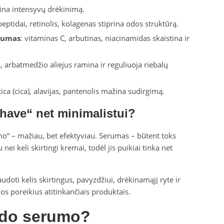
rina intensyvų drėkinimą.
peptidai, retinolis, kolagenas stiprina odos struktūrą.
gumas
: vitaminas C, arbutinas, niacinamidas skaistina ir
, arbatmedžio aliejus ramina ir reguliuoja riebalų
atica (cica), alavijas, pantenolis mažina sudirgimą.
have“ net minimalistui?
mo“ – mažiau, bet efektyviau. Serumas – būtent toks
ei keli skirtingi kremai, todėl jis puikiai tinka net
udoti kelis skirtingus, pavyzdžiui, drėkinamąjį ryte ir
dos poreikius atitinkančiais produktais.
eido serumo?