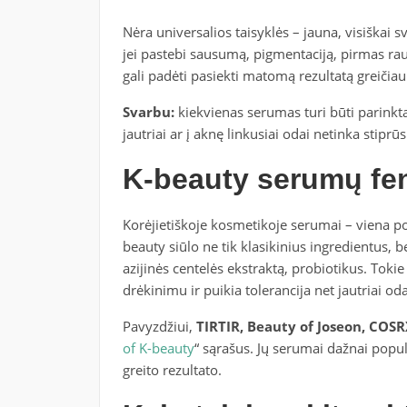
Nėra universalios taisyklės – jauna, visiškai 
jei pastebi sausumą, pigmentaciją, pirmas ra
gali padėti pasiekti matomą rezultatą greičiau
Svarbu:
kiekvienas serumas turi būti parinkt
jautriai ar į aknę linkusiai odai netinka stiprū
K-beauty serumų f
Korėjietiškoje kosmetikoje serumai – viena po
beauty siūlo ne tik klasikinius ingredientus, b
azijinės centelės ekstraktą, probiotikus. Tok
drėkinimu ir puikia tolerancija net jautriai oda
Pavyzdžiui,
TIRTIR, Beauty of Joseon, COSR
of K-beauty
“ sąrašus. Jų serumai dažnai popu
greito rezultato.