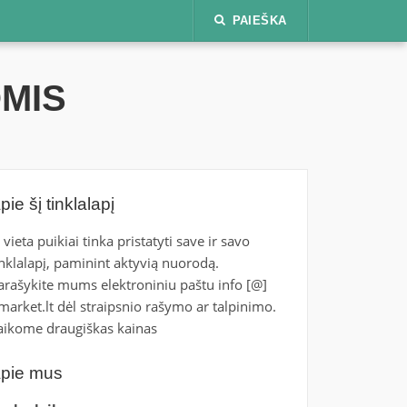
PAIEŠKA
OMIS
pie šį tinklalapį
i vieta puikiai tinka pristatyti save ir savo
inklalapį, paminint aktyvią nuorodą.
arašykite mums elektroniniu paštu info [@]
tmarket.lt dėl straipsnio rašymo ar talpinimo.
aikome draugiškas kainas
pie mus