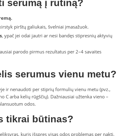
ti serumą į rutiną?
kremą.
kirstyk pirštų galiukais, švelniai įmasažuok.
s
, ypač jei odai jautri ar nesi bandęs stipresnių aktyvių
usiai parodo pirmus rezultatus per 2–4 savaites
elis serumus vienu metu?
yje ir nenaudoti per stiprių formulių vienu metu (pvz.,
ino C arba kelių rūgščių). Dažniausiai užtenka vieno –
balansuotum odos.
 tikrai būtinas?
eliksyras, kuris išspręs visas odos problemas per naktį.