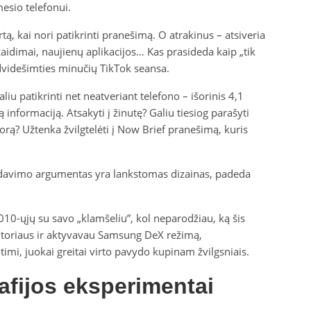
esio telefonui.
rtą, kai nori patikrinti pranešimą. O atrakinus – atsiveria
 žaidimai, naujienų aplikacijos… Kas prasideda kaip „tik
 dvidešimties minučių TikTok seansa.
iu patikrinti net neatveriant telefono – išorinis 4,1
informaciją. Atsakyti į žinutę? Galiu tiesiog parašyti
 orą? Užtenka žvilgtelėti į Now Brief pranešimą, kuris
pardavimo argumentas yra lankstomas dizainas, padeda
10-ųjų su savo „klamšeliu”, kol neparodžiau, ką šis
nitoriaus ir aktyvavau Samsung DeX režimą,
mi, juokai greitai virto pavydo kupinam žvilgsniais.
afijos eksperimentai