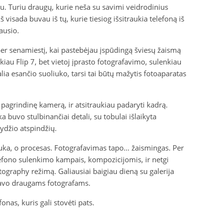
tu. Turiu draugų, kurie neša su savimi veidrodinius
 visada buvau iš tų, kurie tiesiog išsitraukia telefoną iš
ausio.
per senamiestį, kai pastebėjau įspūdingą šviesų žaismą
kiau Flip 7, bet vietoj įprasto fotografavimo, sulenkiau
lia esančio suoliuko, tarsi tai būtų mažytis fotoaparatas
 pagrindinę kamerą, ir atsitraukiau padaryti kadrą.
 buvo stulbinančiai detali, su tobulai išlaikyta
lydžio atspindžių.
uka, o procesas. Fotografavimas tapo… žaismingas. Per
lefono sulenkimo kampais, kompozicijomis, ir netgi
raphy režimą. Galiausiai baigiau dieną su galerija
savo draugams fotografams.
fonas, kuris gali stovėti pats.