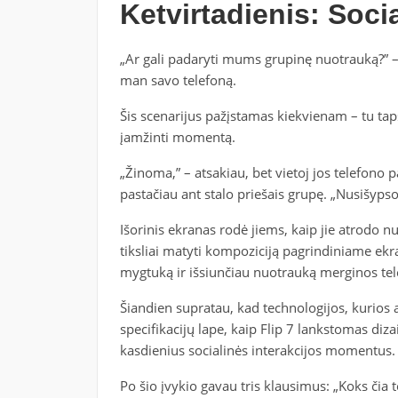
Ketvirtadienis: Soci
„Ar gali padaryti mums grupinę nuotrauką?” 
man savo telefoną.
Šis scenarijus pažįstamas kiekvienam – tu taps
įamžinti momentą.
„Žinoma,” – atsakiau, bet vietoj jos telefono p
pastačiau ant stalo priešais grupę. „Nusišypso
Išorinis ekranas rodė jiems, kaip jie atrodo n
tiksliai matyti kompoziciją pagrindiniame ekr
mygtuką ir išsiunčiau nuotrauką merginos tel
Šiandien supratau, kad technologijos, kurios 
specifikacijų lape, kaip Flip 7 lankstomas diz
kasdienius socialinės interakcijos momentus.
Po šio įvykio gavau tris klausimus: „Koks čia tel