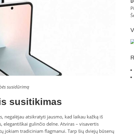
D
P
Š
V
R
ybės susidūrimą
is susitikimas
s, negalėjau atsikratyti jausmo, kad laikau kažką iš
 elegantiškai gulinčio delne. Atviras – visavertis
tų jokiam tradiciniam flagmanui. Tarp šių dviejų būsenų