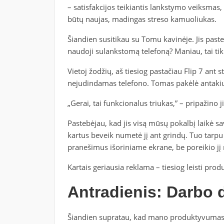
– satisfakcijos teikiantis lankstymo veiksmas, k
būtų naujas, madingas streso kamuoliukas.
Šiandien susitikau su Tomu kavinėje. Jis past
naudoji sulankstomą telefoną? Maniau, tai tik
Vietoj žodžių, aš tiesiog pastačiau Flip 7 ant 
nejudindamas telefono. Tomas pakėlė antakiu
„Gerai, tai funkcionalus triukas,” – pripažino j
Pastebėjau, kad jis visą mūsų pokalbį laikė s
kartus beveik numetė jį ant grindų. Tuo tarpu
pranešimus išoriniame ekrane, be poreikio jį n
Kartais geriausia reklama – tiesiog leisti prod
Antradienis: Darbo 
Šiandien supratau, kad mano produktyvumas k