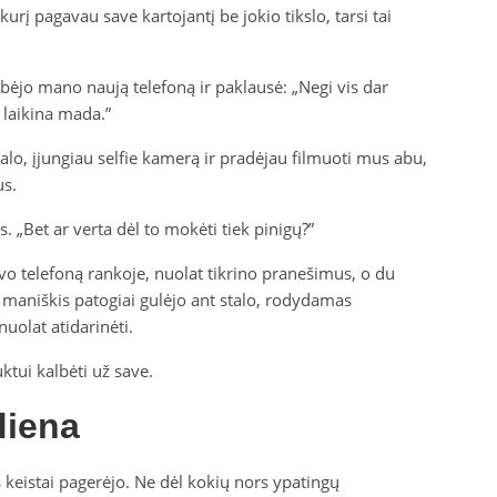
urį pagavau save kartojantį be jokio tikslo, tarsi tai
ebėjo mano naują telefoną ir paklausė: „Negi vis dar
 laikina mada.”
stalo, įjungiau selfie kamerą ir pradėjau filmuoti mus abu,
s.
is. „Bet ar verta dėl to mokėti tiek pinigų?”
avo telefoną rankoje, nuolat tikrino pranešimus, o du
 maniškis patogiai gulėjo ant stalo, rodydamas
uolat atidarinėti.
uktui kalbėti už save.
diena
eistai pagerėjo. Ne dėl kokių nors ypatingų