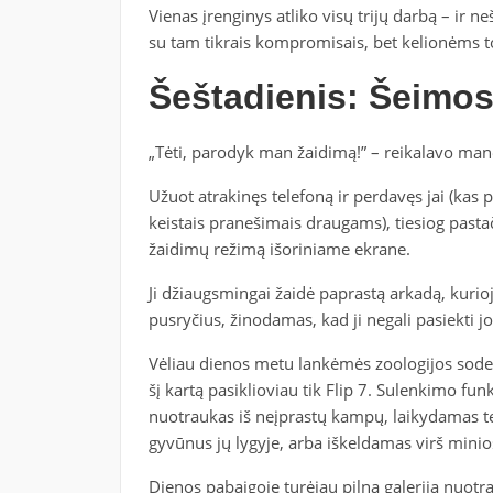
Vienas įrenginys atliko visų trijų darbą – ir n
su tam tikrais kompromisais, bet kelionėms 
Šeštadienis: Šeimos
„Tėti, parodyk man žaidimą!” – reikalavo ma
Užuot atrakinęs telefoną ir perdavęs jai (kas 
keistais pranešimais draugams), tiesiog pastač
žaidimų režimą išoriniame ekrane.
Ji džiaugsmingai žaidė paprastą arkadą, kurioj
pusryčius, žinodamas, kad ji negali pasiekti jo
Vėliau dienos metu lankėmės zoologijos sode.
šį kartą pasiklioviau tik Flip 7. Sulenkimo fu
nuotraukas iš neįprastų kampų, laikydamas t
gyvūnus jų lygyje, arba iškeldamas virš minio
Dienos pabaigoje turėjau pilną galeriją nuotra