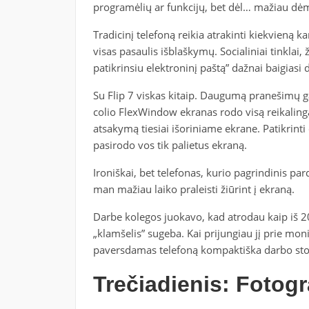
programėlių ar funkcijų, bet dėl… mažiau dėm
Tradicinį telefoną reikia atrakinti kiekvieną ka
visas pasaulis išblaškymų. Socialiniai tinklai,
patikrinsiu elektroninį paštą” dažnai baigiasi
Su Flip 7 viskas kitaip. Daugumą pranešimų gal
colio FlexWindow ekranas rodo visą reikalingą 
atsakymą tiesiai išoriniame ekrane. Patikrinti
pasirodo vos tik palietus ekraną.
Ironiškai, bet telefonas, kurio pagrindinis 
man mažiau laiko praleisti žiūrint į ekraną.
Darbe kolegos juokavo, kad atrodau kaip iš 20
„klamšelis” sugeba. Kai prijungiau jį prie mo
paversdamas telefoną kompaktiška darbo stoti
Trečiadienis: Fotogr