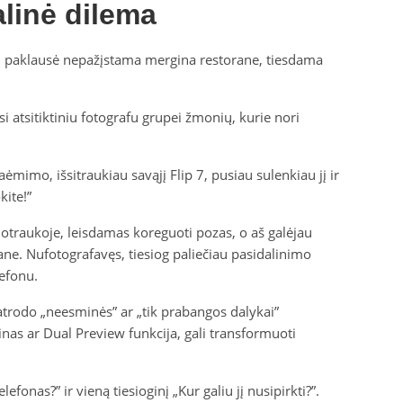
alinė dilema
– paklausė nepažįstama mergina restorane, tiesdama
i atsitiktiniu fotografu grupei žmonių, kurie nori
aėmimo, išsitraukiau savąjį Flip 7, pusiau sulenkiau jį ir
kite!”
uotraukoje, leisdamas koreguoti pozas, o aš galėjau
ane. Nufotografavęs, tiesiog paliečiau pasidalinimo
efonu.
atrodo „neesminės” ar „tik prabangos dalykai”
ainas ar Dual Preview funkcija, gali transformuoti
efonas?” ir vieną tiesioginį „Kur galiu jį nusipirkti?”.