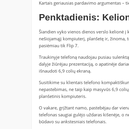
Kartais geriausias pardavimo argumentas – t
Penktadienis: Keli
Šiandien vyko vienos dienos verslo kelionė į 
nešiojamąjį kompiuterį, planšetę ir, žinoma, 
pasiėmiau tik Flip 7.
Traukinyje telefoną naudojau pusiau sulenktą
dalyje žiūrėjau prezentaciją, o apatinėje dari
išnaudoti 6,9 colių ekraną.
Susitikime su klientais telefono kompaktiškum
nepastebimas, ne taip kaip masyvūs 6,9 colių 
planšetinis kompiuteris.
O vakare, grįžtant namo, pastebėjau dar vien
telefonas saugiai gulėjo uždaras kišenėje, o ne 
būdavo su ankstesniais telefonais.