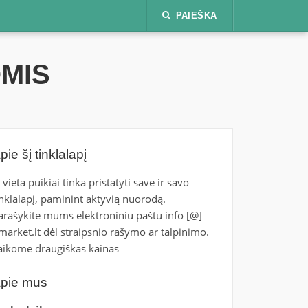
PAIEŠKA
OMIS
pie šį tinklalapį
i vieta puikiai tinka pristatyti save ir savo
inklalapį, paminint aktyvią nuorodą.
arašykite mums elektroniniu paštu info [@]
tmarket.lt dėl straipsnio rašymo ar talpinimo.
aikome draugiškas kainas
pie mus