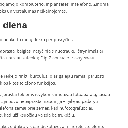
ešiojamojo kompiuterio, ir planšetės, ir telefono. Žinoma,
toks universalumas neįkainojamas.
 diena
no penkerių metų dukra per pusryčius.
paprastai baigiasi netyčiniais nuotraukų ištrynimals ar
iau pusiau sulenktą Flip 7 ant stalo ir aktyvavau
e reikėjo rinkti burbulus, o aš galėjau ramiai paruošti
kios kitos telefono funkcijos.
 Įprastai tokioms išvykoms imdavau fotoaparatą, tačiau
nkcija buvo nepaprastai naudinga – galėjau padaryti
elefoną žemai prie žemės, kad nufotografuočiau
s, kad užfiksuočiau vaizdą be trukdžių.
ukų, o dukra vis dar diskutavo, ar ji norėtų „telefono,