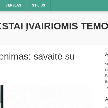
VERSLAS
STILIUS
STAI ĮVAIRIOMIS TEM
nimas: savaitė su
A
Š
t
P
i
T
A