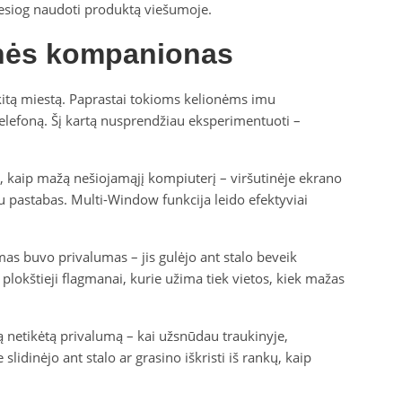
iesiog naudoti produktą viešumoje.
onės kompanionas
kitą miestą. Paprastai tokioms kelionėms imu
telefoną. Šį kartą nusprendžiau eksperimentuoti –
, kaip mažą nešiojamąjį kompiuterį – viršutinėje ekrano
au pastabas. Multi-Window funkcija leido efektyviai
as buvo privalumas – jis gulėjo ant stalo beveik
plokštieji flagmanai, kurie užima tiek vietos, kiek mažas
ą netikėtą privalumą – kai užsnūdau traukinyje,
slidinėjo ant stalo ar grasino iškristi iš rankų, kaip