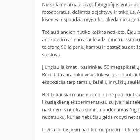
Niekada nelaikiau savęs fotografijos entuzias
fotoaparatus, dešimtis objektyvų ir trikojus. Aš
kišenės ir spaudžia mygtuką, tikėdamiesi geri
Tačiau šiandien nutiko kažkas netikėto. Ėjau 
ant katedros sienos saulėlydžio metu. Išsitrau
telefoną 90 laipsnių kampu ir pastačiau ant ša
su stovu.
Įjungiau laikmatį, pasirinkau 50 megapikselių
Rezultatas pranoko visus lūkesčius – nuotrauka
ekspozicija tarp tamsių šešėlių ir ryškių saulė
Bet labiausiai mane nustebino ne pati nuotra
likusią dieną eksperimentavau su įvairiais te
naktinėmis nuotraukomis, naudodamas Nightog
nuotraukų, kurias nebūčiau gėda rodyti net 
Ir visa tai be jokių papildomų priedų – tik tele