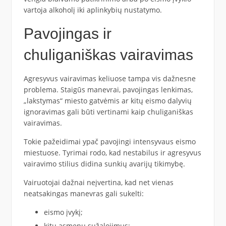
vartoja alkoholį iki aplinkybių nustatymo.
Pavojingas ir
chuliganiškas vairavimas
Agresyvus vairavimas keliuose tampa vis dažnesne
problema. Staigūs manevrai, pavojingas lenkimas,
„lakstymas“ miesto gatvėmis ar kitų eismo dalyvių
ignoravimas gali būti vertinami kaip chuliganiškas
vairavimas.
Tokie pažeidimai ypač pavojingi intensyvaus eismo
miestuose. Tyrimai rodo, kad nestabilus ir agresyvus
vairavimo stilius didina sunkių avarijų tikimybę.
Vairuotojai dažnai neįvertina, kad net vienas
neatsakingas manevras gali sukelti:
eismo įvykį;
kitų asmenų sužalojimus;