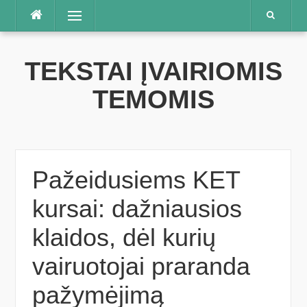
Praleisti
Meniu
TEKSTAI ĮVAIRIOMIS
TEMOMIS
Pažeidusiems KET
kursai: dažniausios
klaidos, dėl kurių
vairuotojai praranda
pažymėjimą