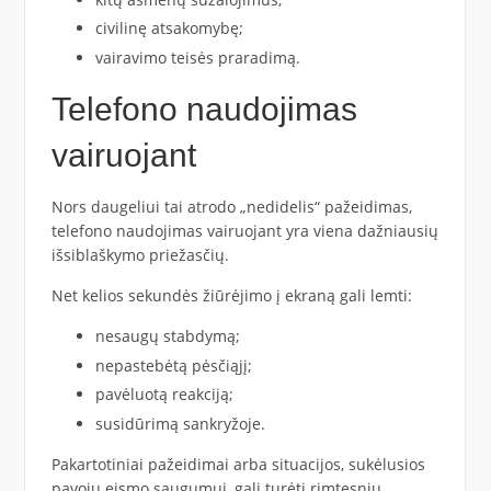
civilinę atsakomybę;
vairavimo teisės praradimą.
Telefono naudojimas
vairuojant
Nors daugeliui tai atrodo „nedidelis“ pažeidimas,
telefono naudojimas vairuojant yra viena dažniausių
išsiblaškymo priežasčių.
Net kelios sekundės žiūrėjimo į ekraną gali lemti:
nesaugų stabdymą;
nepastebėtą pėsčiąjį;
pavėluotą reakciją;
susidūrimą sankryžoje.
Pakartotiniai pažeidimai arba situacijos, sukėlusios
pavojų eismo saugumui, gali turėti rimtesnių