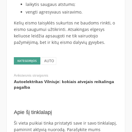
laikytis saugaus atstumo;
vengti agresyvaus vairavimo.
Kelių eismo taisyklės sukurtos ne baudoms rinkti, o
eismo saugumui užtikrinti. Atsakingas elgesys
keliuose leidžia apsaugoti ne tik vairuotojo
pažymėjimą, bet ir kitų eismo dalyvių gyvybes.
AUTO
KATEGORIJOS
Ankstesnis straipsnis
Autoelektrikas Vilniuje: kokiais atvejais reikalinga
pagalba
Apie šį tinklalapį
Ši vieta puikiai tinka pristatyti save ir savo tinklalapį,
paminint aktyvią nuorodą. Parašykite mums