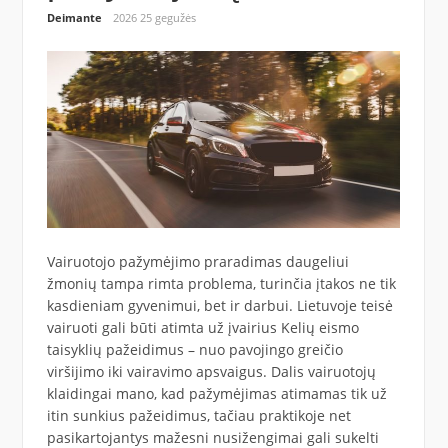
Deimante
2026 25 gegužės
Vairuotojo pažymėjimo praradimas daugeliui
žmonių tampa rimta problema, turinčia įtakos ne tik
kasdieniam gyvenimui, bet ir darbui. Lietuvoje teisė
vairuoti gali būti atimta už įvairius Kelių eismo
taisyklių pažeidimus – nuo pavojingo greičio
viršijimo iki vairavimo apsvaigus. Dalis vairuotojų
klaidingai mano, kad pažymėjimas atimamas tik už
itin sunkius pažeidimus, tačiau praktikoje net
pasikartojantys mažesni nusižengimai gali sukelti