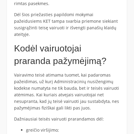
rimtas pasekmes.
Dėl šios priežasties papildomi mokymai
pažeidusiems KET tampa svarbia priemone siekiant
susigrąžinti teisę vairuoti ir išvengti panašių klaidų
ateityje.
Kodėl vairuotojai
praranda pažymėjimą?
Vairavimo teisė atimama tuomet, kai padaromas
pažeidimas, už kurį Administracinių nusižengimų
kodekse numatyta ne tik bauda, bet ir teisės vairuoti
atėmimas. Kai kuriais atvejais vairuotojai net
nesupranta, kad jų teisė vairuoti jau sustabdyta, nes
pažymėjimas fiziškai gali likti pas juos.
Dažniausiai teisės vairuoti prarandamos dėl:
greičio viršijimo;