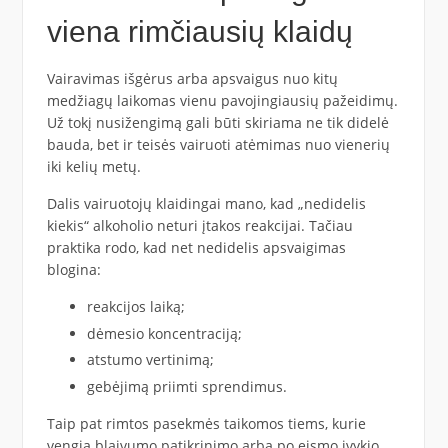
viena rimčiausių klaidų
Vairavimas išgėrus arba apsvaigus nuo kitų
medžiagų laikomas vienu pavojingiausių pažeidimų.
Už tokį nusižengimą gali būti skiriama ne tik didelė
bauda, bet ir teisės vairuoti atėmimas nuo vienerių
iki kelių metų.
Dalis vairuotojų klaidingai mano, kad „nedidelis
kiekis“ alkoholio neturi įtakos reakcijai. Tačiau
praktika rodo, kad net nedidelis apsvaigimas
blogina:
reakcijos laiką;
dėmesio koncentraciją;
atstumo vertinimą;
gebėjimą priimti sprendimus.
Taip pat rimtos pasekmės taikomos tiems, kurie
vengia blaivumo patikrinimo arba po eismo įvykio