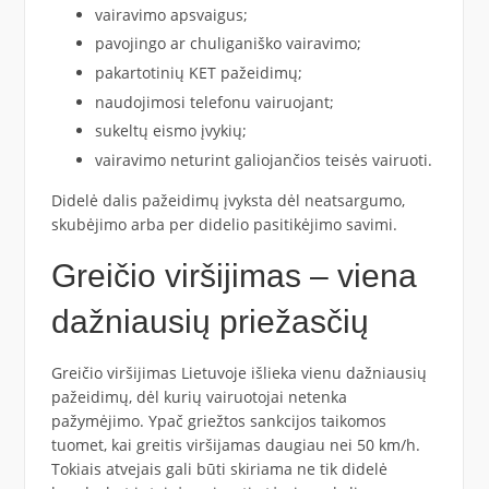
vairavimo apsvaigus;
pavojingo ar chuliganiško vairavimo;
pakartotinių KET pažeidimų;
naudojimosi telefonu vairuojant;
sukeltų eismo įvykių;
vairavimo neturint galiojančios teisės vairuoti.
Didelė dalis pažeidimų įvyksta dėl neatsargumo,
skubėjimo arba per didelio pasitikėjimo savimi.
Greičio viršijimas – viena
dažniausių priežasčių
Greičio viršijimas Lietuvoje išlieka vienu dažniausių
pažeidimų, dėl kurių vairuotojai netenka
pažymėjimo. Ypač griežtos sankcijos taikomos
tuomet, kai greitis viršijamas daugiau nei 50 km/h.
Tokiais atvejais gali būti skiriama ne tik didelė