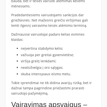
bauda, bet ir teisės vairuoti atėmimas keliems
mėnesiams.
Pradedantiesiems vairuotojams sankcijos dar
griežtesnės. Net mažesnis greičio viršijimas gali
lemti ilgesnį vairavimo teisės atėmimo terminą.
Dažniausiai vairuotojai padaro kelias esmines
klaidas:
neįvertina stabdymo kelio;
važiuoja per greitai gyvenvietėse;
viršija greitį lenkdami;
neatsižvelgia į oro sąlygas;
skuba intensyvaus eismo metu.
Tokie sprendimai ne tik didina avarijų riziką, bet ir
dažnai tampa pagrindine priežastimi prarasti
vairuotojo pažymėjimą.
Vairavimas apsvaigus –