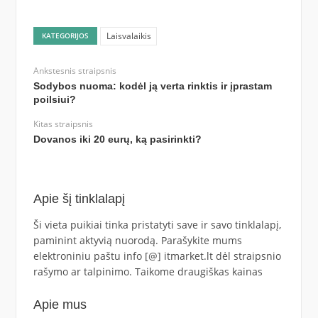
Laisvalaikis
KATEGORIJOS
Ankstesnis straipsnis
Sodybos nuoma: kodėl ją verta rinktis ir įprastam
poilsiui?
Kitas straipsnis
Dovanos iki 20 eurų, ką pasirinkti?
Apie šį tinklalapį
Ši vieta puikiai tinka pristatyti save ir savo tinklalapį,
paminint aktyvią nuorodą. Parašykite mums
elektroniniu paštu info [@] itmarket.lt dėl straipsnio
rašymo ar talpinimo. Taikome draugiškas kainas
Apie mus