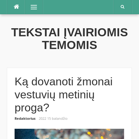
Praleisti
Meniu
TEKSTAI ĮVAIRIOMIS
TEMOMIS
Ką dovanoti žmonai
vestuvių metinių
proga?
Redaktorius
2022 15 balandžio