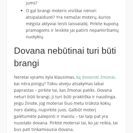
jums?
O gal brangi moteris visiškai nenori
atsipalaiduoti? Yra nemažai moterų, kurios
mėgsta aktyviai leisti laisvalaikį. Pirkite kuponą
pramogoms ir leiskite jai patirti nepamirštamų
nuotykių.
Dovana nebūtinai turi būti
brangi
Neretai vyrams kyla klausimas,
ką dovanoti žmonai
,
kai nėra pinigų? Tokiu atveju atsakymas labai
paprastas – pirkite tai, kas žmonai patiks. Dovana
neturi būti brangi, ji turi būti praktiška ir naudinga.
Jeigu žinote, jog moteriai šiuo metu trūksta kokių
nors daiktų, nupirkite juos. Galbūt moterį
galėtumėte palepinti ir maistu – tai taip pat yra
nuostabi dovana. Pirkite moteriai tai, ko jai reikia, tai
bus pati tinkamiausia dovana.