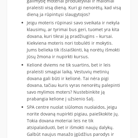
galimybę moteriai produktyviai ir maloniai
praleisti visą dieną. Kuri gi nenorėtų, kad visą
dieną ja rūpintųsi slaugytojos?
Jeigu moteris rūpinasi savo sveikata ir nekyla
klausimų, ar tyrimai bus geri, tuomet yra kita
dovana, kuri tikrai ją pradžiugins – kursai.
Kiekviena moteris nori tobulėti ir mokytis.
Jums belieka tik išsiaiškinti, ką norėtų išmokti
jūsų žmona ir nupirkti kursus.
Kelionė dviems ne tik suartins, bet ir leis
praleisti smagiai laiką. Vestuvių metinių
dovana gali būti ir kelionė. Tai nėra pigi
dovana, tačiau kuris vyras nenorėtų palepinti
savo mylimos moters? Nustebinkite ją
prabangia kelione į užsienio šalį.
SPA centre nuolat siūlomos nuolaidos, jeigu
norite dovaną nupirkti pigiau, paieškokite jų.
Tokia dovana moteriai leis ne tik
atsipalaiduoti, bet ir išmokti naujų dalykų.
Galbūt naujus masažo įgūdžius parodys ir