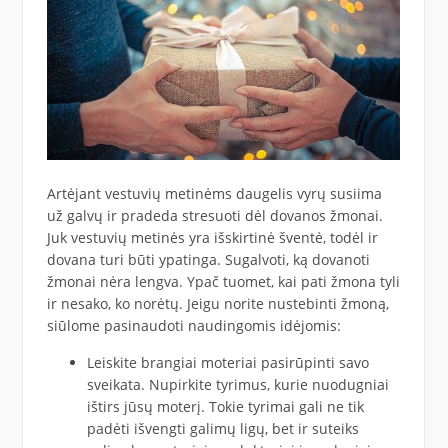
Artėjant vestuvių metinėms daugelis vyrų susiima
už galvų ir pradeda stresuoti dėl dovanos žmonai.
Juk vestuvių metinės yra išskirtinė šventė, todėl ir
dovana turi būti ypatinga. Sugalvoti, ką dovanoti
žmonai nėra lengva. Ypač tuomet, kai pati žmona tyli
ir nesako, ko norėtų. Jeigu norite nustebinti žmoną,
siūlome pasinaudoti naudingomis idėjomis:
Leiskite brangiai moteriai pasirūpinti savo
sveikata. Nupirkite tyrimus, kurie nuodugniai
ištirs jūsų moterį. Tokie tyrimai gali ne tik
padėti išvengti galimų ligų, bet ir suteiks