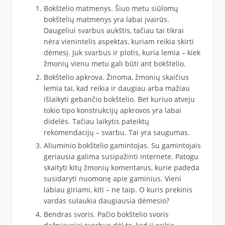
Bokštelio matmenys. Šiuo metu siūlomų
bokštelių matmenys yra labai įvairūs.
Daugeliui svarbus aukštis, tačiau tai tikrai
nėra vienintelis aspektas, kuriam reikia skirti
dėmesį. Juk svarbus ir plotis, kuria lemia – kiek
žmonių vienu metu gali būti ant bokštelio.
Bokštelio apkrova. Žinoma, žmonių skaičius
lemia tai, kad reikia ir daugiau arba mažiau
išlaikyti gebančio bokštelio. Bet kuriuo atveju
tokio tipo konstrukcijų apkrovos yra labai
didelės. Tačiau laikytis pateiktų
rekomendacijų – svarbu. Tai yra saugumas.
Aliuminio bokštelio gamintojas. Su gamintojais
geriausia galima susipažinti internete. Patogu
skaityti kitų žmonių komentarus, kurie padeda
susidaryti nuomonę apie gaminius. Vieni
labiau giriami, kiti – ne taip. O kuris prekinis
vardas sulaukia daugiausia dėmesio?
Bendras svoris. Pačio bokštelio svoris