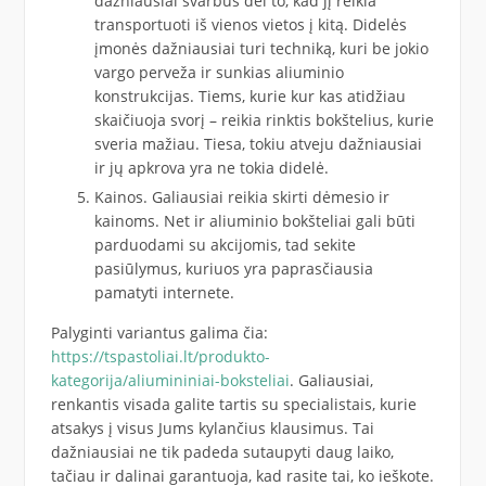
dažniausiai svarbus dėl to, kad jį reikia
transportuoti iš vienos vietos į kitą. Didelės
įmonės dažniausiai turi techniką, kuri be jokio
vargo perveža ir sunkias aliuminio
konstrukcijas. Tiems, kurie kur kas atidžiau
skaičiuoja svorį – reikia rinktis bokštelius, kurie
sveria mažiau. Tiesa, tokiu atveju dažniausiai
ir jų apkrova yra ne tokia didelė.
Kainos. Galiausiai reikia skirti dėmesio ir
kainoms. Net ir aliuminio bokšteliai gali būti
parduodami su akcijomis, tad sekite
pasiūlymus, kuriuos yra paprasčiausia
pamatyti internete.
Palyginti variantus galima čia:
https://tspastoliai.lt/produkto-
kategorija/aliumininiai-boksteliai
. Galiausiai,
renkantis visada galite tartis su specialistais, kurie
atsakys į visus Jums kylančius klausimus. Tai
dažniausiai ne tik padeda sutaupyti daug laiko,
tačiau ir dalinai garantuoja, kad rasite tai, ko ieškote.