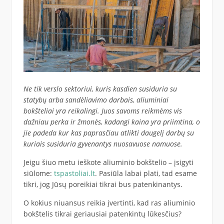
Ne tik verslo sektoriui, kuris kasdien susiduria su
statybų arba sandėliavimo darbais, aliuminiai
bokšteliai yra reikalingi. Juos savoms reikmėms vis
dažniau perka ir žmonės, kadangi kaina yra priimtina, o
jie padeda kur kas paprasčiau atlikti daugelį darbų su
kuriais susiduria gyvenantys nuosavuose namuose.
Jeigu šiuo metu ieškote aliuminio bokštelio – įsigyti
siūlome:
tspastoliai.lt
. Pasiūla labai plati, tad esame
tikri, jog Jūsų poreikiai tikrai bus patenkinantys.
O kokius niuansus reikia įvertinti, kad ras aliuminio
bokštelis tikrai geriausiai patenkintų lūkesčius?