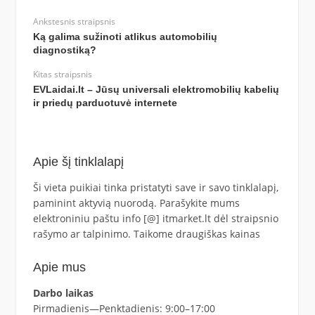
Ankstesnis straipsnis
Ką galima sužinoti atlikus automobilių
diagnostiką?
Kitas straipsnis
EVLaidai.lt – Jūsų universali elektromobilių kabelių
ir priedų parduotuvė internete
Apie šį tinklalapį
Ši vieta puikiai tinka pristatyti save ir savo tinklalapį,
paminint aktyvią nuorodą. Parašykite mums
elektroniniu paštu info [@] itmarket.lt dėl straipsnio
rašymo ar talpinimo. Taikome draugiškas kainas
Apie mus
Darbo laikas
Pirmadienis—Penktadienis: 9:00–17:00