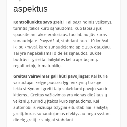
aspektus
Kontroliuokite savo greitį
: Tai pagrindinis veiksnys,
turintis įtakos kuro sąnaudoms. Kuo labiau jūs
spausite ant akceleratoriaus, tuo labiau jūs kuras
sunaudojate. Pavyzdžiui, stabdant nuo 110 km/val
iki 80 km/val, kuro sunaudojama apie 25% daugiau.
Tai yra nepakeliamai didelės sąnaudos. Būkite
budrūs ir griežtai laikykitės kelio apribojimų,
reguliuotojų ir matuoklių.
Greitas vairavimas gali būti pavojingas
: Kai kurie
vairuotojai, kelyje jaučiasi lyg lenktynių trasoje –
lekia viršydami greiti taip sukeldami pavojų sau ir
kitiems.. Greitas važiavimas yra vienas didžiausių
veiksnių, turinčių įtakos kuro sąnaudoms. Kai
automobilis važiuoja tolygiai eiti, stabiliai išlaikytą
greitį, kuras sunaudojamas efektyviau negu vystant
didelę greitį ir staigiai stabdant.