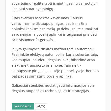
suvartojimui, galite tapti išmintingesniu vairuotoju ir
ilgainiui sutaupyti pinigų.
Kitas svarbus aspektas – tvarumas. Tausus
vairavimas ne tik taupo pinigus, bet ir mažina
aplinkai kenksmingą taršą. Jo dėka , galite sumažinti
savo neigiamą poveikį aplinkai ir teigiamai prisidėti
prie visuomenės gerovės.
Jei yra galimybės rinkitės mažiau taršų automobilį.
Pasirinkite efektyvų automobilis, kuris sukurtas taip,
kad taupiau naudotų degalus, pvz., hibridinė arba
elektrinė transporto priemonė. Taip ne tik
sutaupysite pinigų ilgalaikėje perspektyvoje, bet taip
pat padės sumažinti poveikį aplinkai.
Galiausiai stenkitės nuolat gauti informacijos apie
degalus taupančias technologijas ir strategijas.
AUTO
KATEGORIJOS