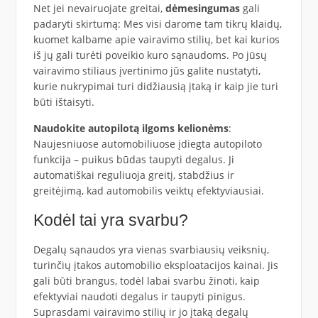
Net jei nevairuojate greitai,
dėmesingumas
gali
padaryti skirtumą: Mes visi darome tam tikrų klaidų,
kuomet kalbame apie vairavimo stilių, bet kai kurios
iš jų gali turėti poveikio kuro sąnaudoms. Po jūsų
vairavimo stiliaus įvertinimo jūs galite nustatyti,
kurie nukrypimai turi didžiausią įtaką ir kaip jie turi
būti ištaisyti.
Naudokite autopilotą ilgoms kelionėms
:
Naujesniuose automobiliuose įdiegta autopiloto
funkcija – puikus būdas taupyti degalus. Ji
automatiškai reguliuoja greitį, stabdžius ir
greitėjimą, kad automobilis veiktų efektyviausiai.
Kodėl tai yra svarbu?
Degalų sąnaudos yra vienas svarbiausių veiksnių,
turinčių įtakos automobilio eksploatacijos kainai. Jis
gali būti brangus, todėl labai svarbu žinoti, kaip
efektyviai naudoti degalus ir taupyti pinigus.
Suprasdami vairavimo stilių ir jo įtaką degalų