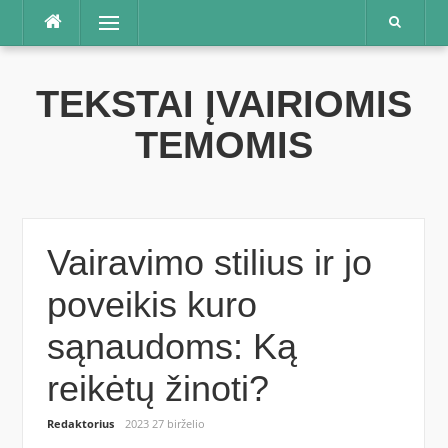
Praleisti
Meniu
TEKSTAI ĮVAIRIOMIS
TEMOMIS
Vairavimo stilius ir jo
poveikis kuro
sąnaudoms: Ką
reikėtų žinoti?
Redaktorius
2023 27 birželio