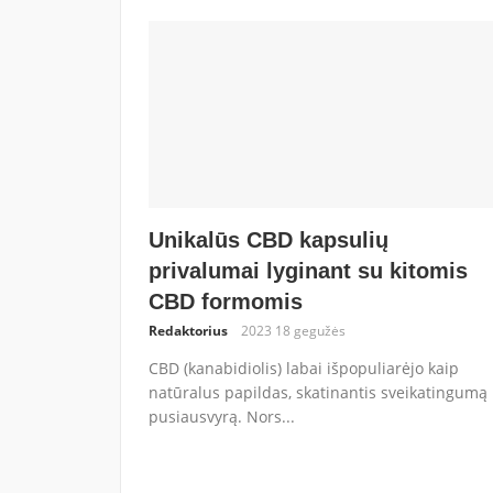
Unikalūs CBD kapsulių
privalumai lyginant su kitomis
CBD formomis
Redaktorius
2023 18 gegužės
CBD (kanabidiolis) labai išpopuliarėjo kaip
natūralus papildas, skatinantis sveikatingumą 
pusiausvyrą. Nors...