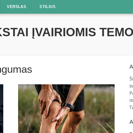
VERSLAS
STILIUS
STAI ĮVAIRIOMIS TEM
ingumas
A
Š
t
P
i
T
A