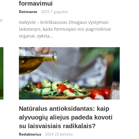
formavimui
Deimante
2025 1 gegužės
ir
Vaikystė – kritiškiausias žmogaus vystymosi
laikotarpis, kada formuojasi visi pagrindiniai
organai, vyksta...
Natūralus antioksidantas: kaip
alyvuogių aliejus padeda kovoti
su laisvaisiais radikalais?
Redaktorius
2024 25 birželio