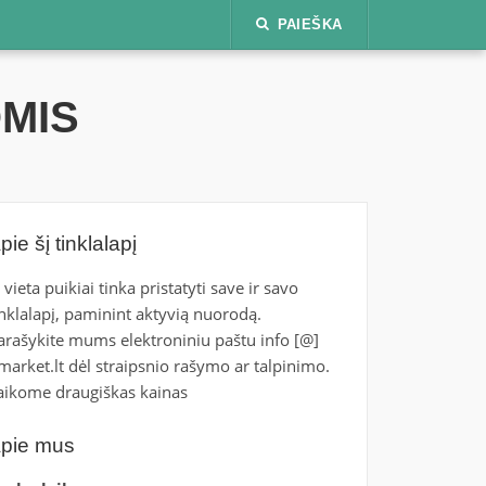
PAIEŠKA
OMIS
pie šį tinklalapį
i vieta puikiai tinka pristatyti save ir savo
inklalapį, paminint aktyvią nuorodą.
arašykite mums elektroniniu paštu info [@]
tmarket.lt dėl straipsnio rašymo ar talpinimo.
aikome draugiškas kainas
pie mus