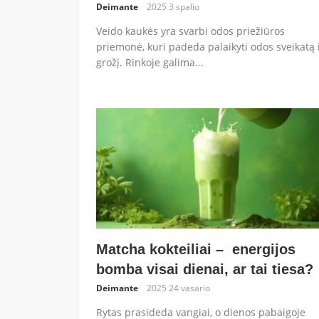
Deimante
2025 3 spalio
Veido kaukės yra svarbi odos priežiūros
priemonė, kuri padeda palaikyti odos sveikatą 
grožį. Rinkoje galima...
Matcha kokteiliai – energijos
bomba visai dienai, ar tai tiesa?
Deimante
2025 24 vasario
Rytas prasideda vangiai, o dienos pabaigoje