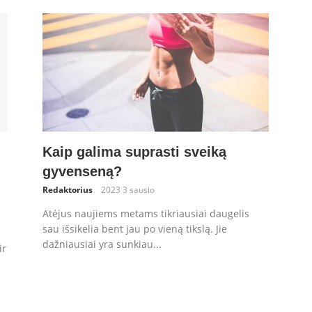
Kaip galima suprasti sveiką
gyvenseną?
Redaktorius
2023 3 sausio
Atėjus naujiems metams tikriausiai daugelis
sau išsikelia bent jau po vieną tikslą. Jie
dažniausiai yra sunkiau...
ir