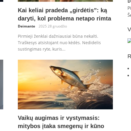
D
P
Kai keliai pradeda „girdėtis”: ką
Š
daryti, kol problema netapo rimta
Deimante
2025 28 gruodžio
V
Pirmieji ženklai dažniausiai būna nekalti.
Traškesys atsistojant nuo kėdės. Nedidelis
sustingimas ryte, kuris...
R
Vaikų augimas ir vystymasis:
mitybos įtaka smegenų ir kūno