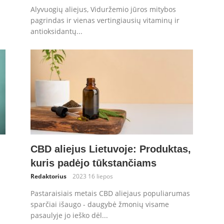
Alyvuogių aliejus, Viduržemio jūros mitybos
pagrindas ir vienas vertingiausių vitaminų ir
antioksidantų...
CBD aliejus Lietuvoje: Produktas,
kuris padėjo tūkstančiams
Redaktorius
2023 16 liepos
Pastaraisiais metais CBD aliejaus populiarumas
sparčiai išaugo - daugybė žmonių visame
pasaulyje jo ieško dėl...